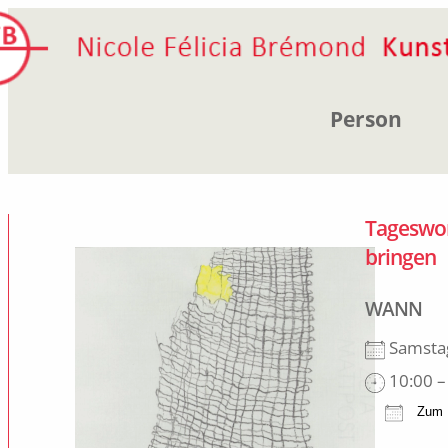
Zum
Inhalt
springen
Person
Tageswork
bringen
WANN
Samstag
10:00 –
Zum K
ICS h