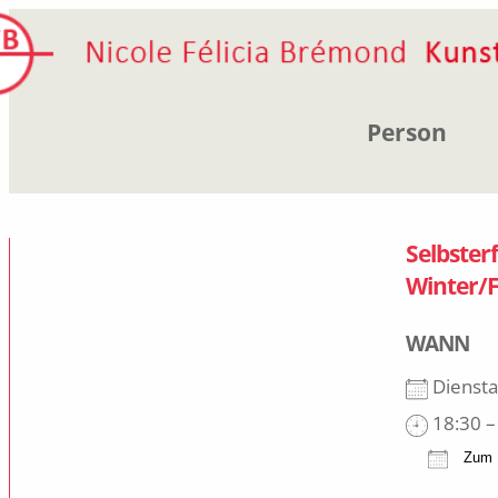
Zum
Inhalt
springen
Person
Selbster
Winter/F
WANN
Dienstag
18:30 –
Zum K
ICS h